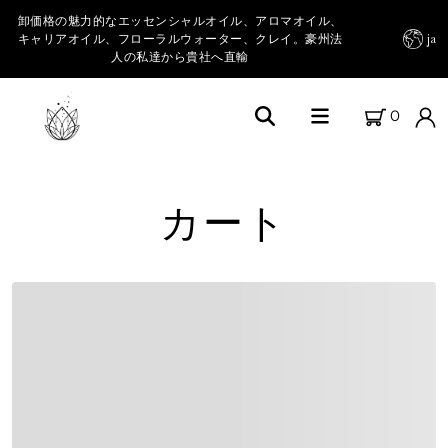
卸価格の魅力的なエッセンシャルオイル、アロマオイル、
キャリアオイル、フローラルウォーター、クレイ。豪州法
ja
人の私達から貴社へ直輸
0
Home
カート
FARM FRESH OILSについて
私たちの農園
商品カテゴリー
エッセンシャルオイル＆その他オイル
キャリアオイル