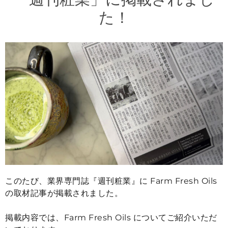
漢方精油
た！
フローラルウォーター
マッサージオイル
クレイ
ブログ
お問い合わせ先
このたび、
業界専門誌『週刊粧業』に Farm Fresh Oils
の取材記事が掲載されました。
掲載内容では、Farm Fresh Oils についてご紹介いただ