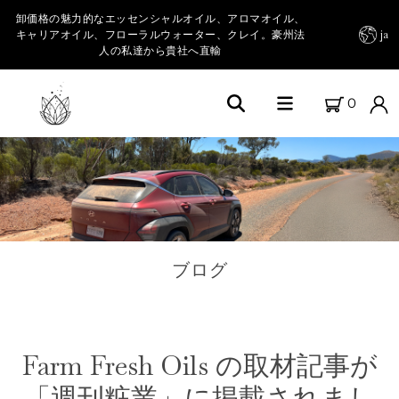
卸価格の魅力的なエッセンシャルオイル、アロマオイル、
キャリアオイル、フローラルウォーター、クレイ。豪州法
ja
人の私達から貴社へ直輸
0
Home
FARM FRESH OILSについて
私たちの農園
ブログ
商品カテゴリー
エッセンシャルオイル＆その他オイル
Farm Fresh Oils の取材記事が
キャリアオイル
「週刊粧業」に掲載されまし