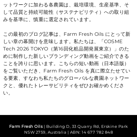
ットワークに加わる各農園は、栽培環境、生産基準、そ
して品質と持続可能性（サステナビリティ）への取り組
みを基準に、慎重に選定されています。
この最初のブログ記事は、Farm Fresh Oils にとって新
しい章の幕開けを意味します。私たちは、「
COSME
Tech 2026 TOKYO
（第16回化粧品開発展東京）」のた
めに制作した新しいブランディング動画をご紹介できる
ことを誇りに思います。こちらの短い動画（日本語版）
をご覧いただき、Farm Fresh Oils を真に際立たせてい
る要素、すなわち私たちのグローバルな農園ネットワー
クと、優れたトレーサビリティをぜひお確かめくださ
い。
Farm Fresh Oils
| Building D, 33 Quarry Rd, Erskine Park
NSW 2759, Australia | ABN: 14 677 782 848