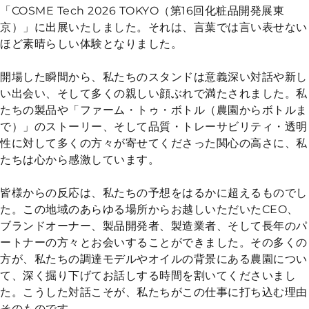
「
COSME Tech 2026 TOKYO
（第16回化粧品開発展東
京）」に出展いたしました。それは、言葉では言い表せない
ほど素晴らしい体験となりました。
開場した瞬間から、私たちのスタンドは意義深い対話や新し
い出会い、そして多くの親しい顔ぶれで満たされました。私
たちの製品や「ファーム・トゥ・ボトル（農園からボトルま
で）」のストーリー、そして品質・トレーサビリティ・透明
性に対して多くの方々が寄せてくださった関心の高さに、私
たちは心から感激しています。
皆様からの反応は、私たちの予想をはるかに超えるものでし
た。この地域のあらゆる場所からお越しいただいたCEO、
ブランドオーナー、製品開発者、製造業者、そして長年のパ
ートナーの方々とお会いすることができました。その多くの
方が、私たちの調達モデルやオイルの背景にある農園につい
て、深く掘り下げてお話しする時間を割いてくださいまし
た。こうした対話こそが、私たちがこの仕事に打ち込む理由
そのものです。