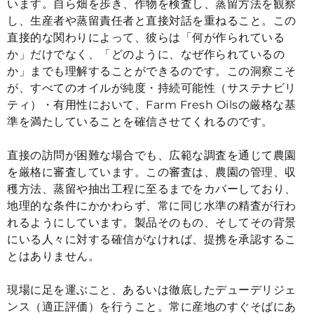
います。自ら畑を歩き、作物を検査し、蒸留方法を観察
し、生産者や蒸留責任者と直接対話を重ねること。この
直接的な関わりによって、彼らは「何が作られている
か」だけでなく、「どのように、なぜ作られているの
か」までも理解することができるのです。この洞察こそ
が、すべてのオイルが純度・持続可能性（サステナビリ
ティ）・有用性において、Farm Fresh Oilsの厳格な基
準を満たしていることを確信させてくれるのです。
直接の訪問が困難な場合でも、広範な調査を通じて農園
を厳格に審査しています。この審査は、農園の管理、収
穫方法、蒸留や抽出工程に至るまでをカバーしており、
地理的な条件にかかわらず、常に同じ水準の精査が行わ
れるようにしています。製品そのもの、そしてその背景
にいる人々に対する確信がなければ、提携を承認するこ
とはありません。
現場に足を運ぶこと、あるいは徹底したデューデリジェ
ンス（適正評価）を行うこと。常に産地のすぐそばにあ