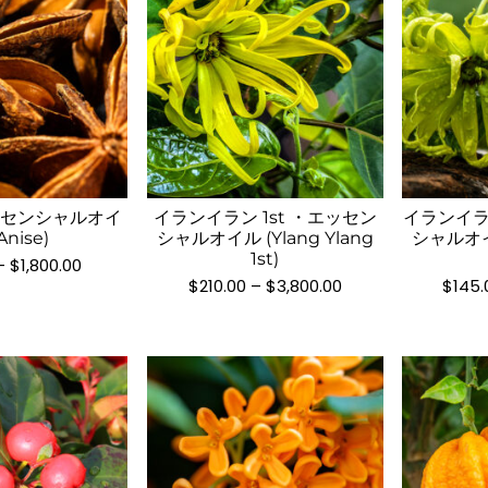
こ
こ
の
の
商
商
品
品
ッセンシャルオイ
イランイラン 1st ・エッセン
イランイラ
に
に
Anise)
シャルオイル (Ylang Ylang
シャルオイル
は
は
1st)
価
–
$
1,800.00
複
複
格
価
$
210.00
–
$
3,800.00
$
145.
数
帯:
格
数
$95.00
帯:
の
の
–
$210.00
バ
$1,800.00
–
バ
$3,800.00
リ
リ
エ
エ
ー
ー
シ
シ
ョ