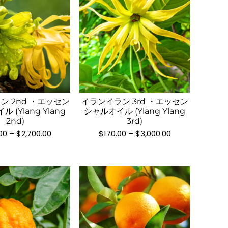
こ
こ
の
の
商
商
品
品
ン 2nd ・エッセン
イランイラン 3rd ・エッセン
に
に
 (Ylang Ylang
シャルオイル (Ylang Ylang
は
は
2nd)
3rd)
複
複
価
価
00
–
$
2,700.00
$
170.00
–
$
3,000.00
格
格
数
数
帯:
帯:
の
の
$145.00
$170.00
–
–
バ
バ
$2,700.00
$3,000.00
リ
リ
エ
エ
ー
ー
シ
シ