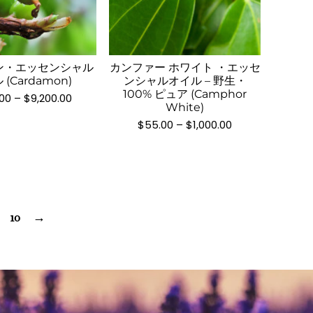
こ
ら
ら
こ
あ
あ
の
選
選
の
り
り
商
択
択
商
ま
ま
品
で
で
品
す。
す。
ン・エッセンシャル
カンファー ホワイト ・エッセ
に
き
き
(Cardamon)
ンシャルオイル – 野生・
に
オ
オ
は
ま
ま
100% ピュア (Camphor
価
00
–
$
9,200.00
は
プ
プ
複
White)
す
す
格
複
シ
シ
数
帯:
価
$
55.00
–
$
1,000.00
$480.00
数
ョ
ョ
格
の
–
帯:
の
ン
ン
バ
$9,200.00
$55.00
バ
は
は
–
リ
$1,000.00
リ
商
商
エ
エ
品
品
ー
ー
10
→
ペ
ペ
シ
シ
ー
ー
ョ
ョ
ジ
ジ
ン
ン
か
か
が
が
ら
ら
あ
あ
選
選
り