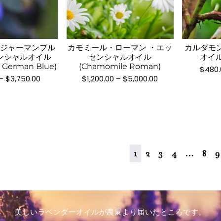
ら
ら
こ
こ
あ
あ
選
選
の
の
り
り
択
択
商
商
ま
ま
で
で
品
品
す。
す。
き
・ジャーマンブル
カモミール・ローマン ・エッ
カルダモ
き
に
に
ンシャルオイル
センシャルオイル
オイル 
オ
オ
ま
ま
は
は
 German Blue)
(Chamomile Roman)
$
480.
プ
プ
す
す
複
複
価
価
–
$
3,750.00
$
1,200.00
–
$
5,000.00
シ
シ
格
格
数
数
帯:
帯:
ョ
ョ
の
の
$800.00
$1,200.00
ン
ン
–
–
バ
バ
$3,750.00
$5,000.00
は
は
リ
リ
商
商
エ
エ
品
品
ー
ー
1
2
3
4
…
8
9
ペ
ペ
シ
シ
ー
ー
ョ
ョ
ジ
ジ
ン
ン
か
か
が
が
ら
ら
あ
あ
美しいラベンダーオイルが農園より届いたところです。
選
選
り
り