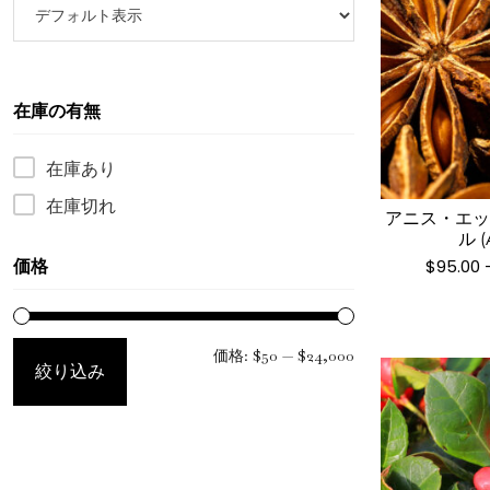
在庫の有無
在庫あり
在庫切れ
アニス・エ
ル (
$
95.00
価格
最
最
価格:
$50
—
$24,000
絞り込み
低
高
価
価
格
格