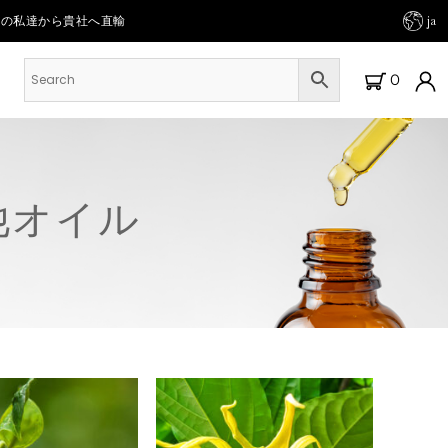
人の私達から貴社へ直輸
ja
0
他オイル