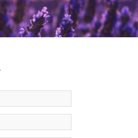
り
択
択
ま
ま
で
で
す。
す。
き
き
オ
オ
ま
ま
プ
プ
す
す
シ
シ
ョ
ョ
ン
ン
は
は
商
商
す
品
品
ペ
ペ
ー
ー
ジ
ジ
か
か
ら
ら
選
選
択
択
で
で
き