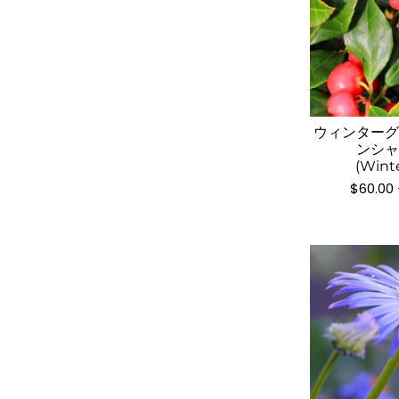
ウィンター
ンシ
(Wint
$
60.00