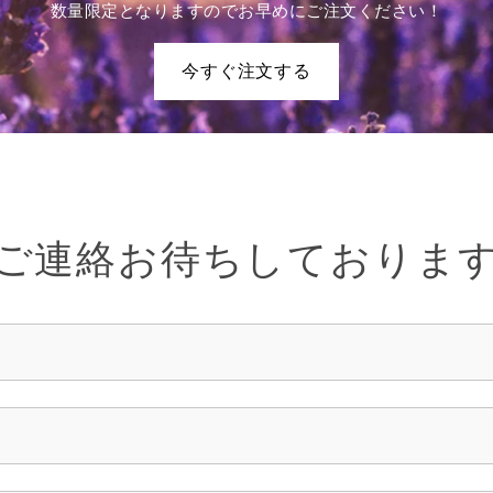
択
択
数量限定となりますのでお早めにご注文ください！
ま
ま
で
で
す。
す。
き
き
今すぐ注文する
オ
オ
ま
ま
プ
プ
す
す
シ
シ
ョ
ョ
ン
ン
は
は
商
商
ご連絡お待ちしておりま
品
品
ペ
ペ
ー
ー
ジ
ジ
か
か
ら
ら
選
選
択
択
で
で