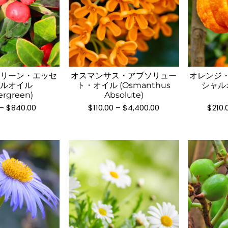
ョ
ン
ン
が
が
こ
こ
あ
あ
の
の
り
り
商
商
ま
ま
品
品
す。
す。
グリーン・エッセ
オスマンサス・アブソリュー
オレンジ・
に
に
オ
ャルオイル
ト・オイル (Osmanthus
シャルオ
オ
は
は
プ
ergreen)
Absolute)
プ
複
複
シ
価
価
–
$
840.00
$
110.00
–
$
4,400.00
$
210.
シ
格
格
数
数
ョ
帯:
帯:
ョ
の
の
ン
$60.00
$110.00
ン
–
–
バ
バ
は
$840.00
$4,400.00
は
リ
リ
商
商
エ
エ
品
品
ー
ー
ペ
ペ
シ
シ
ー
ー
ョ
ョ
ジ
ジ
ン
ン
か
か
が
が