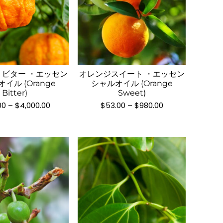
ョ
ョ
ン
ン
が
が
こ
こ
あ
あ
の
の
り
り
商
商
ま
ま
品
品
す。
す。
ビター ・エッセン
オレンジスイート ・エッセン
に
に
イル (Orange
シャルオイル (Orange
オ
オ
は
は
Bitter)
Sweet)
プ
プ
複
複
価
価
00
–
$
4,000.00
$
53.00
–
$
980.00
シ
シ
格
格
数
数
帯:
帯:
ョ
ョ
の
の
$210.00
$53.00
ン
ン
–
–
バ
バ
$4,000.00
$980.00
は
は
リ
リ
商
商
エ
エ
品
品
ー
ー
ペ
ペ
シ
シ
ー
ー
ョ
ョ
ジ
ジ
ン
ン
か
か
が
が