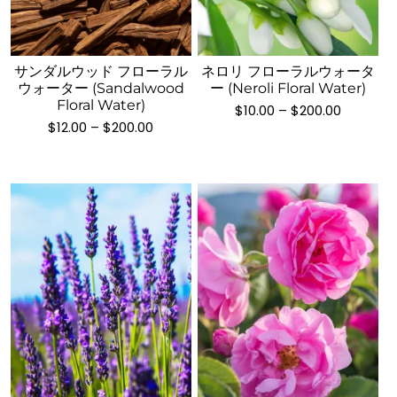
の
り
の
り
商
ま
商
ま
品
す。
品
す。
サンダルウッド フローラル
ネロリ フローラルウォータ
に
オ
に
オ
ウォーター (Sandalwood
ー (Neroli Floral Water)
は
プ
は
プ
Floral Water)
価
$
10.00
–
$
200.00
複
シ
複
格
シ
価
$
12.00
–
$
200.00
数
帯:
ョ
格
数
ョ
$10.00
帯:
の
ン
の
–
ン
$12.00
バ
$200.00
は
–
バ
は
$200.00
リ
商
リ
商
エ
品
エ
品
ー
ペ
ー
ペ
シ
ー
シ
ー
ョ
ジ
ョ
ジ
ン
か
ン
か
が
ら
が
ら
こ
あ
選
こ
あ
選
の
り
択
の
り
択
商
ま
で