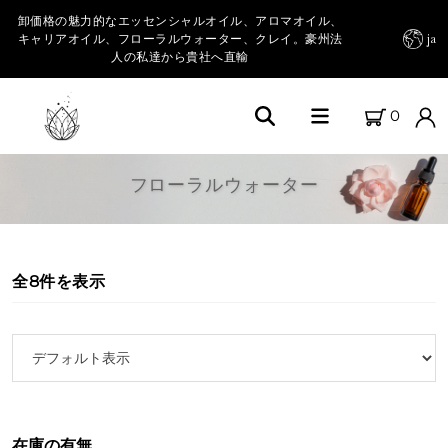
卸価格の魅力的なエッセンシャルオイル、アロマオイル、
キャリアオイル、フローラルウォーター、クレイ。豪州法
ja
人の私達から貴社へ直輸
0
Home
フローラルウォーター
FARM FRESH OILSについて
私たちの農園
全8件を表示
商品カテゴリー
エッセンシャルオイル＆その他オイル
キャリアオイル
在庫の有無