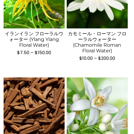
こ
こ
の
の
商
商
品
品
イランイラン フローラルウ
カモミール・ローマン フロ
に
ォーター (Ylang Ylang
ーラルウォーター
に
は
Floral Water)
(Chamomile Roman
は
Floral Water)
複
価
$
7.50
–
$
150.00
複
格
価
$
10.00
–
$
200.00
数
数
帯:
格
の
$7.50
帯:
の
–
$10.00
バ
バ
$150.00
–
リ
$200.00
リ
エ
エ
ー
ー
シ
シ
ョ
ョ
ン
ン
が
が
こ
あ
こ
あ