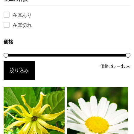
漢方精油
在庫あり
フローラルウォーター
在庫切れ
マッサージオイル
価格
クレイ
ブログ
価格:
$0
—
$200
絞り込み
お問い合わせ先