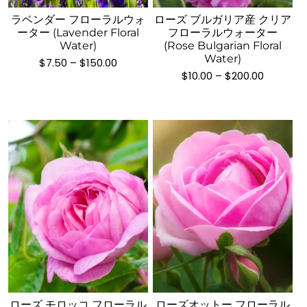
商
ま
で
品
す。
き
品
す。
き
ラベンダー フローラルウォ
ローズ ブルガリア産 クリア
に
オ
ま
ーター (Lavender Floral
フローラルウォーター
に
オ
ま
は
プ
Water)
(Rose Bulgarian Floral
す
は
プ
す
Water)
複
シ
価
$
7.50
–
$
150.00
複
シ
格
価
$
10.00
–
$
200.00
数
ョ
数
帯:
ョ
格
の
ン
$7.50
帯:
の
ン
–
$10.00
バ
は
バ
$150.00
は
–
リ
商
$200.00
リ
商
エ
品
エ
品
ー
ペ
ー
ペ
シ
ー
シ
ー
ョ
ジ
ョ
ジ
ン
か
ン
か
が
ら
が
ら
あ
選
こ
こ
あ
選
り
択
の
の
り
択
ま
で
商
商
ま
で
す。
き
品
品
す。
き
ローズ モロッコ フローラル
ローズオットー フローラル
オ