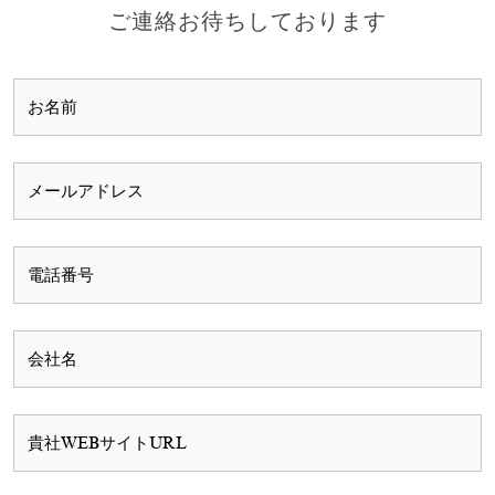
シ
シ
ご連絡お待ちしております
ョ
ョ
ン
ン
は
は
商
商
品
品
ペ
ペ
ー
ー
ジ
ジ
か
か
ら
ら
選
選
択
択
で
で
き
き
ま
ま
す
す