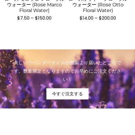
ま
に
に
オ
ま
ウォーター (Rose Marco
ウォーター (Rose Otto
プ
す
は
は
プ
Floral Water)
Floral Water)
す
シ
複
複
シ
価
価
$
7.50
–
$
150.00
$
14.00
–
$
200.00
ョ
格
格
数
数
ョ
帯:
帯:
ン
の
の
ン
$7.50
$14.00
は
–
–
バ
バ
は
$150.00
$200.00
商
リ
リ
商
品
エ
エ
品
ペ
ー
ー
ペ
美しいラベンダーオイルが農園より届いたところで
ー
シ
シ
ー
す。数量限定となりますのでお早めにご注文くださ
ジ
ョ
ョ
ジ
か
い！
ン
ン
か
ら
が
が
ら
選
今すぐ注文する
あ
あ
選
択
り
り
択
で
ま
ま
で
き
す。
す。
き
ま
オ
オ
ま
す
プ
プ
す