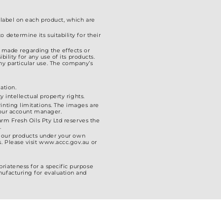
ー
シ
 label on each product, which are
ョ
ン
 determine its suitability for their
が
is made regarding the effects or
ility for any use of its products.
あ
ny particular use. The company’s
り
ま
ation.
す。
 intellectual property rights.
inting limitations. The images are
オ
 your account manager.
プ
arm Fresh Oils Pty Ltd reserves the
.
シ
el our products under your own
ョ
. Please visit www.accc.gov.au or
ン
は
riateness for a specific purpose
nufacturing for evaluation and
商
品
ペ
ー