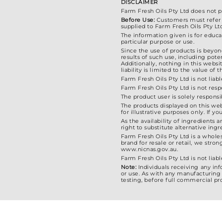
ー
DISCLAIMER
Farm Fresh Oils Pty Ltd does not 
シ
Before Use:
Customers must refer to
ョ
supplied to Farm Fresh Oils Pty Lt
ン
The information given is for educat
particular purpose or use.
が
Since the use of products is beyond
results of such use, including poten
あ
Additionally, nothing in this webs
liability is limited to the value o
り
Farm Fresh Oils Pty Ltd is not liabl
ま
Farm Fresh Oils Pty Ltd is not res
す。
The product user is solely responsi
The products displayed on this web
オ
for illustrative purposes only. If
プ
As the availability of ingredients 
right to substitute alternative in
シ
Farm Fresh Oils Pty Ltd is a whole
ョ
brand for resale or retail, we str
www.nicnas.gov.au.
ン
Farm Fresh Oils Pty Ltd is not liabl
は
Note:
Individuals receiving any in
or use. As with any manufacturing 
商
testing, before full commercial pr
品
ペ
ー