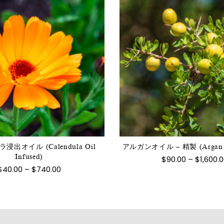
こ
こ
の
の
商
商
品
品
に
に
は
は
出オイル (Calendula Oil
アルガンオイル – 精製 (Argan Oi
複
Infused)
複
$
90.00
–
$
1,600.
数
価
$
40.00
–
$
740.00
数
格
の
の
帯:
バ
$40.00
バ
–
リ
リ
$740.00
エ
エ