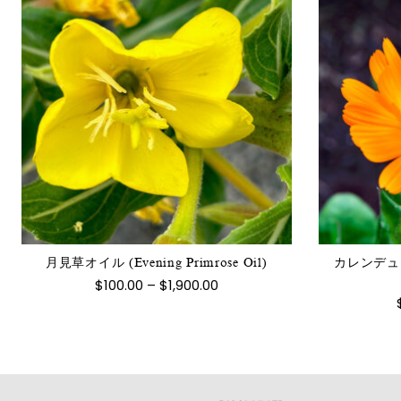
こ
の
商
品
に
は
月見草オイル (Evening Primrose Oil)
カレンデュラ浸
複
価
$
100.00
–
$
1,900.00
数
格
帯:
の
$100.00
バ
–
$1,900.00
リ
エ