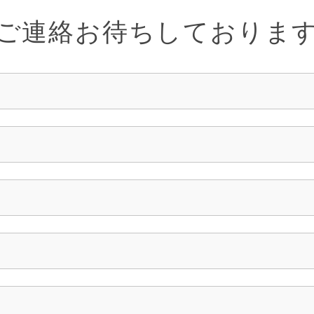
ジ
ジ
ご連絡お待ちしておりま
か
か
ら
ら
選
選
択
択
で
で
き
き
ま
ま
す
す