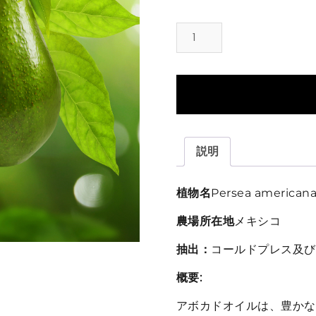
ア
ボ
カ
ド
オ
イ
ル
-
説明
精
製
(Avocado
植物名
Persea american
Oil
農場所在地
メキシコ
Refined)
個
抽出：
コールドプレス及び
概要:
アボカドオイルは、豊かな