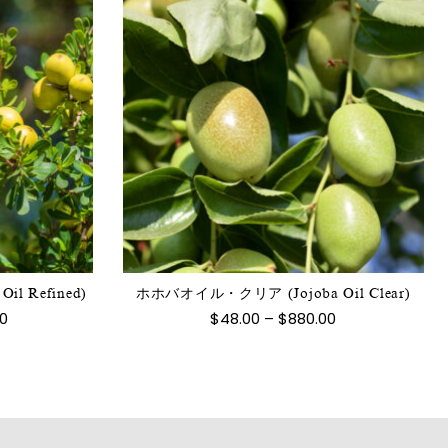
こ
の
商
品
に
は
l Refined)
ホホバオイル・クリア (Jojoba Oil Clear)
複
価
価
00
$
48.00
–
$
880.00
数
格
格
帯:
帯:
の
$90.00
$48.00
バ
–
–
$1,600.00
$880.00
リ
エ