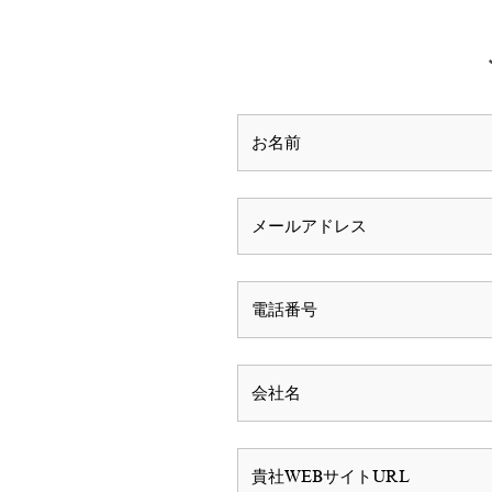
ジ
か
ら
選
択
で
き
ま
す