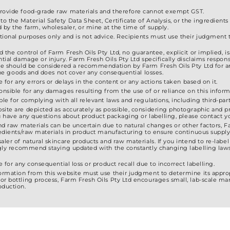
ー
ー
provide food-grade raw materials and therefore cannot exempt GST.
シ
シ
 the Material Safety Data Sheet, Certificate of Analysis, or the ingredients
ョ
d by the farm, wholesaler, or mine at the time of supply.
ョ
ン
ional purposes only and is not advice. Recipients must use their judgment to
ン
が
 the control of Farm Fresh Oils Pty Ltd, no guarantee, explicit or implied, 
が
tial damage or injury. Farm Fresh Oils Pty Ltd specifically disclaims responsib
あ
ite should be considered a recommendation by Farm Fresh Oils Pty Ltd for a
あ
f the goods and does not cover any consequential losses.
り
り
e for any errors or delays in the content or any actions taken based on it.
ま
ま
ponsible for any damages resulting from the use of or reliance on this inform
す。
ble for complying with all relevant laws and regulations, including third-party
す。
site are depicted as accurately as possible, considering photographic and pr
オ
オ
 you have any questions about product packaging or labelling, please contact
プ
and raw materials can be uncertain due to natural changes or other factors, F
プ
gredients/raw materials in product manufacturing to ensure continuous supply
シ
シ
saler of natural skincare products and raw materials. If you intend to re-lab
ョ
ongly recommend staying updated with the constantly changing labelling laws
ョ
ン
e for any consequential loss or product recall due to incorrect labelling.
ン
は
formation from this website must use their judgment to determine its approp
は
or bottling process, Farm Fresh Oils Pty Ltd encourages small, lab-scale ma
商
oduction.
商
品
品
ペ
ペ
ー
ー