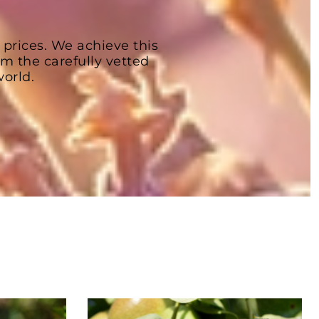
 prices. We achieve this
om the carefully vetted
orld.