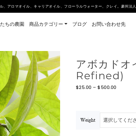
ル、アロマオイル、キャリアオイル、フローラルウォーター、クレイ。豪州法
たちの農園
商品カテゴリー
ブログ
お問い合わせ先
アボカドオイル 
Refined)
価
$
25.00
–
$
500.00
格
帯:
$25.00
–
$500.00
Weight