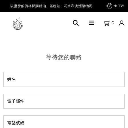
以批發的價格採購精油、基礎油、花水和澳洲礦物泥
zh-TW
0
首頁
關於FARM FRESH OILS
等待您的聯絡
我們的農場
我們的產品
精油及其他
載體油 / 基底油
草本油