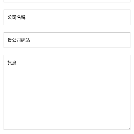
花水
按摩油
澳洲礦物泥
博客
聯絡我們
澳洲礦物泥