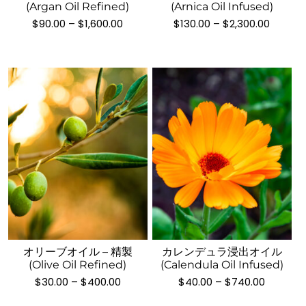
き
オ
き
(Argan Oil Refined)
(Arnica Oil Infused)
オ
は
は
ま
プ
価
価
ま
$
90.00
–
$
1,600.00
$
130.00
–
$
2,300.00
プ
複
複
す
格
格
シ
す
シ
数
数
帯:
帯:
ョ
$90.00
$130.0
ョ
の
の
–
–
ン
ン
バ
バ
$1,600.00
$2,300
は
は
リ
リ
商
商
エ
エ
品
品
ー
ー
ペ
ペ
シ
シ
ー
ー
ョ
ョ
ジ
ジ
ン
ン
か
こ
こ
か
が
が
ら
の
の
ら
あ
あ
選
商
商
選
り
り
択
品
品
択
ま
ま
で
オリーブオイル – 精製
カレンデュラ浸出オイル
に
に
で
す。
す。
き
(Olive Oil Refined)
(Calendula Oil Infused)
は
は
き
オ
オ
価
価
ま
$
30.00
–
$
400.00
$
40.00
–
$
740.00
複
複
ま
プ
プ
格
格
す
数
数
帯:
帯:
す
シ
シ