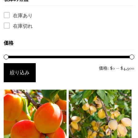
漢方精油
在庫あり
フローラルウォーター
在庫切れ
マッサージオイル
価格
クレイ
ブログ
価格:
$0
—
$4,900
絞り込み
お問い合わせ先