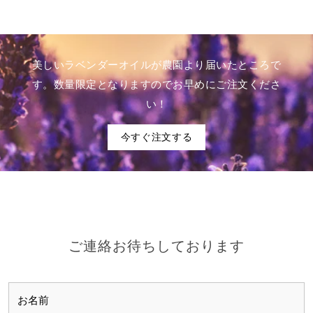
ペ
ペ
シ
シ
ー
ー
ョ
ョ
ジ
ジ
ン
ン
か
か
が
が
美しいラベンダーオイルが農園より届いたところで
ら
ら
あ
あ
す。数量限定となりますのでお早めにご注文くださ
選
選
り
り
い！
択
択
ま
ま
で
で
す。
す。
今すぐ注文する
き
き
オ
オ
ま
ま
プ
プ
す
す
シ
シ
ョ
ョ
ン
ン
は
は
ご連絡お待ちしております
商
商
品
品
ペ
ペ
ー
ー
ジ
ジ