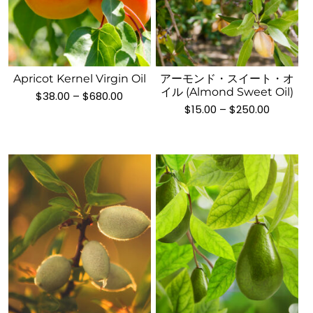
こ
こ
の
の
商
商
品
品
に
Apricot Kernel Virgin Oil
アーモンド・スイート・オ
に
は
イル (Almond Sweet Oil)
価
$
38.00
–
$
680.00
は
複
格
価
$
15.00
–
$
250.00
複
帯:
格
数
$38.00
数
帯:
の
–
$15.00
の
$680.00
–
バ
バ
$250.00
リ
リ
エ
エ
ー
ー
シ
シ
ョ
ョ
ン
ン
が
こ
が
こ
あ
の
あ
の
り
商