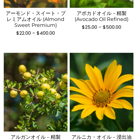
り
商
ま
品
ま
品
す。
アーモンド・スイート・プ
アボカドオイル – 精製
に
す。
に
レミアムオイル (Almond
(Avocado Oil Refined)
オ
は
オ
は
Sweet Premium)
価
$
25.00
–
$
500.00
プ
複
プ
複
格
価
$
22.00
–
$
400.00
シ
数
帯:
格
シ
数
$25.00
帯:
ョ
の
ョ
の
–
$22.00
ン
バ
$500.00
–
ン
バ
$400.00
は
リ
は
リ
商
エ
商
エ
品
ー
品
ー
ペ
シ
ペ
シ
ー
ョ
ー
ョ
ジ
ン
ジ
ン
か
が
か
が
こ
こ
ら
あ
ら
あ
の
の
選
り
選
り
商
商
択
ま
択
ま
品
品
で
す。
で
す。
アルガンオイル – 精製
アルニカ・オイル – 浸出油
に
に