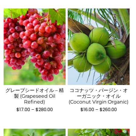
$30.00
$40.00
の
の
ョ
ョ
–
–
バ
バ
$400.00
$740.00
ン
ン
リ
リ
は
は
エ
エ
商
商
ー
ー
品
品
シ
シ
ペ
ペ
ョ
ョ
ー
ー
ン
ン
ジ
ジ
が
が
こ
こ
か
か
あ
あ
の
の
ら
ら
り
り
商
商
選
選
ま
ま
品
品
択
択
グレープシードオイル – 精
ココナッツ・バージン・オ
す。
す。
に
に
で
で
製 (Grapeseed Oil
ーガニック・オイル
オ
オ
は
は
き
き
Refined)
(Coconut Virgin Organic)
プ
プ
複
複
価
価
ま
ま
$
17.00
–
$
280.00
$
16.00
–
$
260.00
格
格
シ
シ
数
数
す
す
帯:
帯:
ョ
ョ
の
の
$17.00
$16.00
–
–
ン
ン
バ
バ
$280.00
$260.00