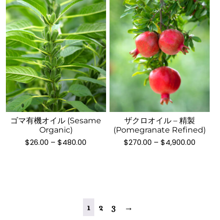
は
は
リ
リ
商
商
エ
エ
品
品
ー
ー
ペ
ペ
シ
シ
ー
ー
ョ
ョ
ジ
ジ
ン
ン
か
か
が
が
こ
こ
ら
ら
あ
あ
の
の
選
選
り
り
商
商
択
択
ま
ま
品
品
で
で
す。
す。
ゴマ有機オイル (Sesame
ザクロオイル – 精製
に
に
き
き
Organic)
(Pomegranate Refined)
オ
オ
は
は
価
価
ま
ま
$
26.00
–
$
480.00
$
270.00
–
$
4,900.00
プ
プ
複
複
格
格
す
す
シ
シ
数
数
帯:
帯:
$26.00
$270.0
ョ
ョ
の
の
–
–
ン
ン
バ
バ
$480.00
$4,900
は
は
リ
リ
商
商
エ
エ
1
2
3
→
品
品
ー
ー