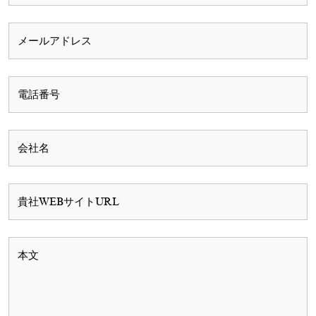
か
か
ら
ら
選
選
択
択
で
で
き
き
ま
ま
す
す